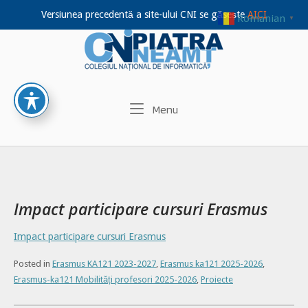
Versiunea precedentă a site-ului CNI se găsește
AICI
Romanian
▼
Home
Skip
to
content
Menu
Menu
Impact participare cursuri Erasmus
Impact participare cursuri Erasmus
Posted in
Erasmus KA121 2023-2027
,
Erasmus ka121 2025-2026
,
Erasmus-ka121 Mobilități profesori 2025-2026
,
Proiecte