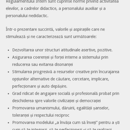
Regulamentului Intern sunt cuprinse norme privind activitatea
elevilor, a cadrelor didactice, a personalului auxiliar și a
personalului nedidactic.
Într-o prezentare succintă, valorile și aspirațiile care ne
stimulează și ne caracterizează sunt următoarele:
Dezvoltarea unor structuri atitudinale asertive, pozitive.
Asigurarea coerenței și forței interne a sistemului prin
reducerea sau evitarea disonanței
Stimularea progresivă a resurselor creative prin încurajarea
opțiunilor alternative de căutare, cercetare, implicare,
perfecționare și auto depășire.
Grad ridicat de angajare socială și profesională probat prin
deschiderea spre valorile civilizației și democrației
Promovarea umanismului, dăruirii, egalității șanselor,
toleranței și respectului reciproc
Promovarea modelului „a învăța cum să înveți” pentru a ști
cum să te integrezi, să te perfecționezi și să te realizezi