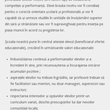
competiție și performanță. Elevii liceului nostru vor fi consiliați
pentru o corectă orientare școlară și profesională și vor fi
capabili să-și urmeze studiile în unitățile de învățământ superior
din țară și străinătate sau vor fi supravegheați pentru inserția pe
piața muncii în acord cu pregătirea lor.
Şcoala noastră pune în centrul atenției elevul (beneficiarul ofertei
educaționale), crezând în următoarele valori educaționale:
îmbunătățirea continuă a performanțelor elevilor și a
încrederii în sine, prin recunoașterea și încurajarea oricăror
acumulări pozitive ;
aspirațiile elevilor nu trebuie îngrădite, iar profesorii trebuie să
fie facilitatori sau mentori, nu doar manageri, supervizori sau
instructori;
respectarea intereselor și opțiunilor elevilor printr-un
curriculum variat, deschis preocupărilor lui dar nevoilor
comunității locale;