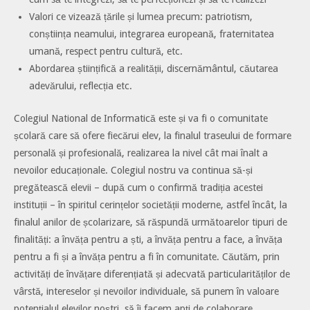
Valori ce vizează țările și lumea precum: patriotism,
conștiința neamului, integrarea europeană, fraternitatea
umană, respect pentru cultură, etc.
Abordarea științifică a realității, discernământul, căutarea
adevărului, reflecția etc.
Colegiul National de Informatică este și va fi o comunitate
școlară care să ofere fiecărui elev, la finalul traseului de formare
personală și profesională, realizarea la nivel cât mai înalt a
nevoilor educaționale. Colegiul nostru va continua să-și
pregătească elevii – după cum o confirmă tradiția acestei
instituții – în spiritul cerințelor societății moderne, astfel încât, la
finalul anilor de școlarizare, să răspundă următoarelor tipuri de
finalități: a învăța pentru a ști, a învăța pentru a face, a învăța
pentru a fi și a învăța pentru a fi în comunitate. Căutăm, prin
activități de învățare diferențiată și adecvată particularităților de
vârstă, intereselor și nevoilor individuale, să punem în valoare
potențialul elevilor noștri, să îi facem apți de colaborare,