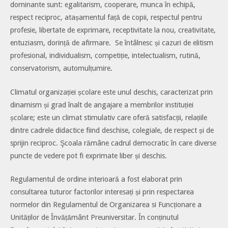
dominante sunt: egalitarism, cooperare, munca în echipă,
respect reciproc, atașamentul față de copii, respectul pentru
profesie, libertate de exprimare, receptivitate la nou, creativitate,
entuziasm, dorință de afirmare. Se întâlnesc și cazuri de elitism
profesional, individualism, competiție, intelectualism, rutină,
conservatorism, automulțumire.
Climatul organizației școlare este unul deschis, caracterizat prin
dinamism și grad înalt de angajare a membrilor instituției
școlare; este un climat stimulativ care oferă satisfacții, relațiile
dintre cadrele didactice fiind deschise, colegiale, de respect și de
sprijin reciproc. Şcoala rămâne cadrul democratic în care diverse
puncte de vedere pot fi exprimate liber și deschis.
Regulamentul de ordine interioară a fost elaborat prin
consultarea tuturor factorilor interesați și prin respectarea
normelor din Regulamentul de Organizarea si Funcționare a
Unităților de Învățământ Preuniversitar. În conținutul