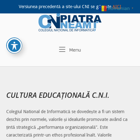
Versiunea precedentă a site-ului CNI se găsește
AICI
Romanian
▼
Home
Skip
to
content
Menu
Menu
CULTURA EDUCAȚIONALĂ C.N.I.
Colegiul National de Informatică se dovedește a fi un sistem
deschis prin normele, valorile și idealurile promovate având ca
țintă strategică „performanța organizațională”. Este
caracterizată printr-un ethos profesional înalt. Valorile