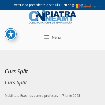
Versiunea precedentă a site-ului CNI se găsește
AICI
Romanian
▼
Home
Skip
to
content
Menu
Menu
Curs Split
Curs Split
Mobilitate Erasmus pentru profesori, 1-7 iunie 2025