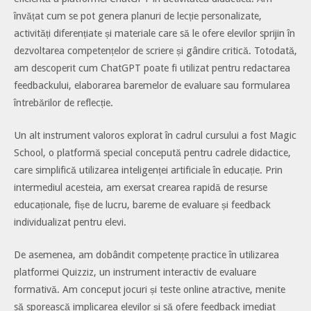
învățat cum se pot genera planuri de lecție personalizate,
activități diferențiate și materiale care să le ofere elevilor sprijin în
dezvoltarea competențelor de scriere și gândire critică. Totodată,
am descoperit cum ChatGPT poate fi utilizat pentru redactarea
feedbackului, elaborarea baremelor de evaluare sau formularea
întrebărilor de reflecție.
Un alt instrument valoros explorat în cadrul cursului a fost Magic
School, o platformă special concepută pentru cadrele didactice,
care simplifică utilizarea inteligenței artificiale în educație. Prin
intermediul acesteia, am exersat crearea rapidă de resurse
educaționale, fișe de lucru, bareme de evaluare și feedback
individualizat pentru elevi.
De asemenea, am dobândit competențe practice în utilizarea
platformei Quizziz, un instrument interactiv de evaluare
formativă. Am conceput jocuri și teste online atractive, menite
să sporească implicarea elevilor și să ofere feedback imediat