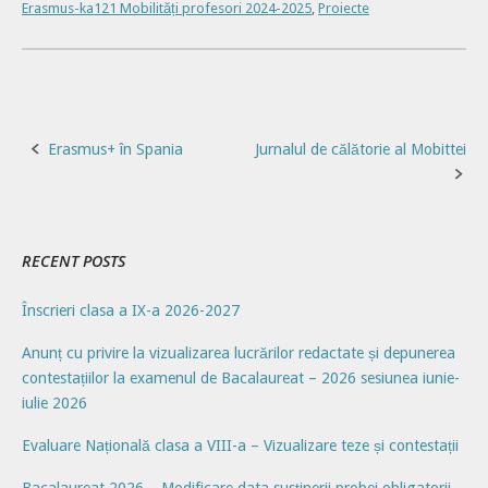
Erasmus-ka121 Mobilități profesori 2024-2025
,
Proiecte
Post
Erasmus+ în Spania
Jurnalul de călătorie al Mobittei
navigation
RECENT POSTS
Înscrieri clasa a IX-a 2026-2027
Anunț cu privire la vizualizarea lucrărilor redactate și depunerea
contestațiilor la examenul de Bacalaureat – 2026 sesiunea iunie-
iulie 2026
Evaluare Națională clasa a VIII-a – Vizualizare teze și contestații
Bacalaureat 2026 – Modificare data susținerii probei obligatorii