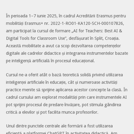
În perioada 1–7 iunie 2025, în cadrul Acreditării Erasmus pentru
mobilități Erasmus+ nr. 2022-1-RO01-KA120-SCH-000107826,
am participat la cursul de formare „AI for Teachers: Best AI &
Digital Tools for Classroom Use”, desfășurat în Split, Croația.
Această mobilitate a avut ca scop dezvoltarea competențelor
digitale ale cadrelor didactice și integrarea instrumentelor bazate
pe inteligență artificială în procesul educațional.
Cursul ne-a oferit atât o bază teoretică solidă privind utilizarea
inteligenței artificiale în educație, cât și numeroase activități
practice menite să sprijine aplicarea acestor concepte la clasă. În
cadrul cursului am explorat modalități prin care instrumentele AI
pot sprijini procesul de predare-învățare, pot stimula gândirea
critică a elevilor și pot facilita munca profesorilor.
Unul dintre punctele centrale ale formării a fost utilizarea
eficientă a platformei ChatGPT în activitatea didactică. Am