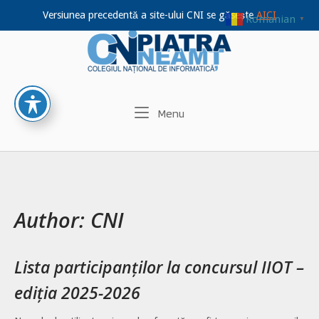
Versiunea precedentă a site-ului CNI se găsește
AICI
Romanian
▼
Home
Skip
to
content
Menu
Menu
Author:
CNI
Lista participanților la concursul IIOT –
ediția 2025-2026